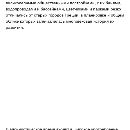
великолепными общественными постройками, с их банями,
водопроводами и бассейнами, цветниками и парками резко
отличались от старых городов Греции, в планировке и общем
облике которых запечатлелась многовековая история их
развития.
В эллинистическое время входит в широкое употребление