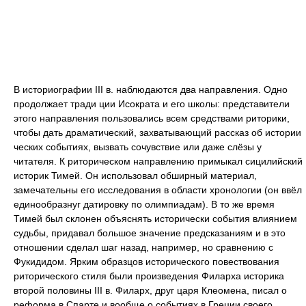
В историографии III в. наблюдаются два направления. Одно
продолжает тради ции Исократа и его школы: представители
этого направления пользовались всем средствами риторики,
чтобы дать драматический, захватывающий рассказ об истории
ческих событиях, вызвать сочувствие или даже слёзы у
читателя. К риторическом направлению примыкал сицилийский
историк Тимей. Он использовал обширный материал,
замечательны его исследования в области хронологии (он ввёл
единообразнуг датировку по олимпиадам). В то же время
Тимей был склонен объяснять исторически события влиянием
судьбы, придавал большое значение предсказаниям и в это
отношении сделал шаг назад, например, но сравнению с
Фукидидом. Ярким образцов исторического повествования
риторического стиля были произведения Филарха историка
второй половины III в. Филарх, друг царя Клеомена, писал о
реформа в Спарте и вообще о событиях в Греции своего