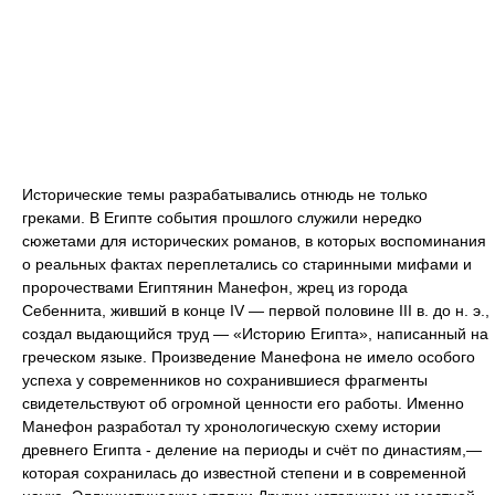
Исторические темы разрабатывались отнюдь не только
греками. В Египте события прошлого служили нередко
сюжетами для исторических романов, в которых воспоминания
о реальных фактах переплетались со старинными мифами и
пророчествами Египтянин Манефон, жрец из города
Себеннита, живший в конце IV — первой половине III в. до н. э.,
создал выдающийся труд — «Историю Египта», написанный на
греческом языке. Произведение Манефона не имело особого
успеха у современников но сохранившиеся фрагменты
свидетельствуют об огромной ценности его работы. Именно
Манефон разработал ту хронологическую схему истории
древнего Египта - деление на периоды и счёт по династиям,—
которая сохранилась до известной степени и в современной