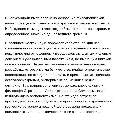
В Александрии было положено основание филологической
науке, прежде всего тщательной критикой гомеровского текста.
Наблюдения и выводы александрийских филологов сохранили
определённое значение до настоящего времени.
В эллинистической науке поражает характерное для неё
сочетание гениальных идей, тонких наблюдений с совершенно
некритическим отношением к передаваемым фактам и слепым
доверием к умозрительным положениям, не имеющим никакой
основь в опыте. Не раз высказывались замечательные идеи,
разработка которых могла бы иметь величайшие практические
последствия, но эти идеи не получали признания, их значение
оставалось скрытым, эксперимент применялся редко и
случайно. Так, например, ученик замечательного физика и
философа Стратона — Аристарх с острова Самос высказал
великую идею гелиоцентризма. Но эта идея встретила
противодействие, не получила распространения, и крупнейшие
греческие астрономы поздней шего времени продолжали
придерживаться геоцентрической точки зрения, наследия