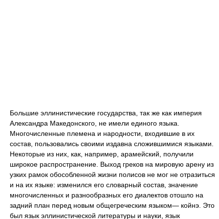
Большие эллинистические государства, так же как империя
Александра Македонского, не имели единого языка.
Многочисленные племена и народности, входившие в их
состав, пользовались своими издавна сложившимися языками.
Некоторые из них, как, например, арамейский, получили
широкое распространение. Выход греков на мировую арену из
узких рамок обособленной жизни полисов не мог не отразиться
и на их языке: изменился его словарный состав, значение
многочисленных и разнообразных его диалектов отошло на
задний план перед новым общегреческим языком— койнэ. Это
был язык эллинистической литературы и науки, язык