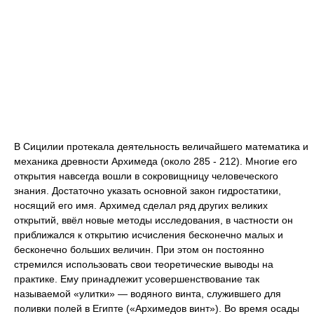
В Сицилии протекала деятельность величайшего математика и
механика древности Архимеда (около 285 - 212). Многие его
открытия навсегда вошли в сокровищницу человеческого
знания. Достаточно указать основной закон гидростатики,
носящий его имя. Архимед сделал ряд других великих
открытий, ввёл новые методы исследования, в частности он
приближался к открытию исчисления бесконечно малых и
бесконечно больших величин. При этом он постоянно
стремился использовать свои теоретические выводы на
практике. Ему принадлежит усовершенствование так
называемой «улитки» — водяного винта, служившего для
поливки полей в Египте («Архимедов винт»). Во время осады