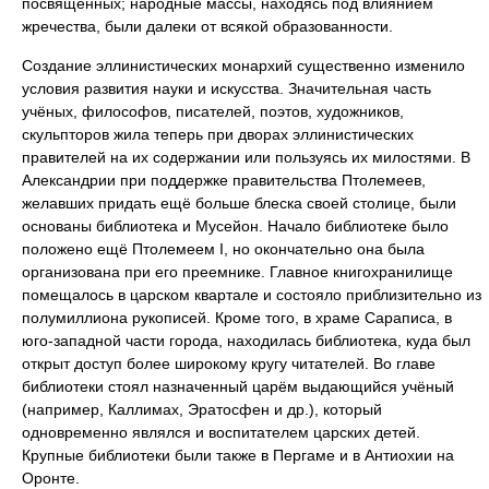
посвящённых; народные массы, находясь под влиянием
жречества, были далеки от всякой образованности.
Создание эллинистических монархий существенно изменило
условия развития науки и искусства. Значительная часть
учёных, философов, писателей, поэтов, художников,
скульпторов жила теперь при дворах эллинистических
правителей на их содержании или пользуясь их милостями. В
Александрии при поддержке правительства Птолемеев,
желавших придать ещё больше блеска своей столице, были
основаны библиотека и Мусейон. Начало библиотеке было
положено ещё Птолемеем I, но окончательно она была
организована при его преемнике. Главное книгохранилище
помещалось в царском квартале и состояло приблизительно из
полумиллиона рукописей. Кроме того, в храме Сараписа, в
юго-западной части города, находилась библиотека, куда был
открыт доступ более широкому кругу читателей. Во главе
библиотеки стоял назначенный царём выдающийся учёный
(например, Каллимах, Эратосфен и др.), который
одновременно являлся и воспитателем царских детей.
Крупные библиотеки были также в Пергаме и в Антиохии на
Оронте.